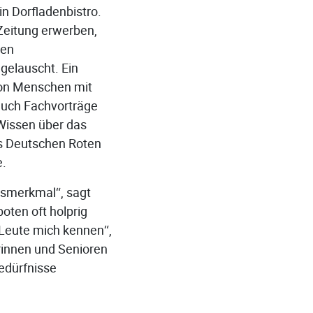
in Dorfladenbistro.
Zeitung erwerben,
ten
gelauscht. Ein
von Menschen mit
auch Fachvorträge
Wissen über das
es Deutschen Roten
e.
gsmerkmal“, sagt
oten oft holprig
 Leute mich kennen“,
orinnen und Senioren
edürfnisse