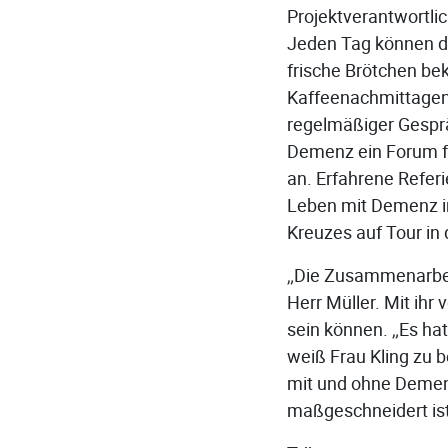
Projektverantwortlic
Jeden Tag können di
frische Brötchen be
Kaffeenachmittagen 
regelmäßiger Gesprä
Demenz ein Forum f
an. Erfahrene Refer
Leben mit Demenz in
Kreuzes auf Tour in 
„Die Zusammenarbeit
Herr Müller. Mit ihr
sein können. „Es hat
weiß Frau Kling zu b
mit und ohne Demenz
maßgeschneidert ist