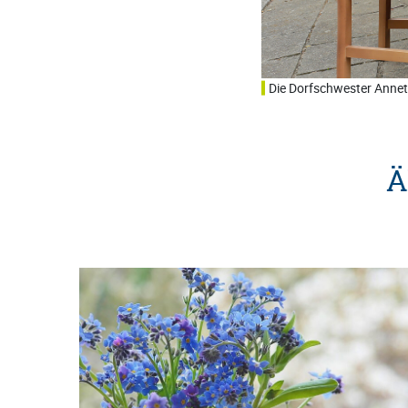
 Verein zur Förderung der Dorfentwicklung Hoof e.V.
Die Dorfschwester Annetr
Ä