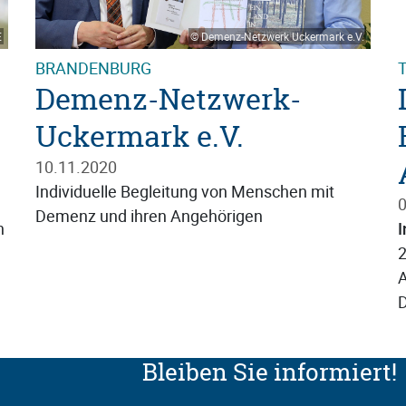
E
© Demenz-Netzwerk Uckermark e.V.
BRANDENBURG
Demenz-Netzwerk-
Uckermark e.V.
10.11.2020
Individuelle Begleitung von Menschen mit
0
Demenz und ihren Angehörigen
n
I
2
A
D
Bleiben Sie informiert!