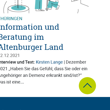
THÜRINGEN
Information und
Beratung im
Altenburger Land
2.12.2021
nterview und Text:
Kirsten Lange
| Dezember
021 „Haben Sie das Gefühl, dass Sie oder ein
ngehöriger an Demenz erkrankt sind/ist?“
zum Seitenanfa
as ist eine…