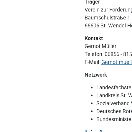
Träger
Verein zur Förderun
Baumschulstraße 1
66606 St. Wendel-H
Kontakt
Gernot Müller
Telefon: 06856 - 81
E-Mail:
Gernot.muell
Netzwerk
Landesfachste
Landkreis St. 
Sozialverband 
Deutsches Rot
Bundesminister