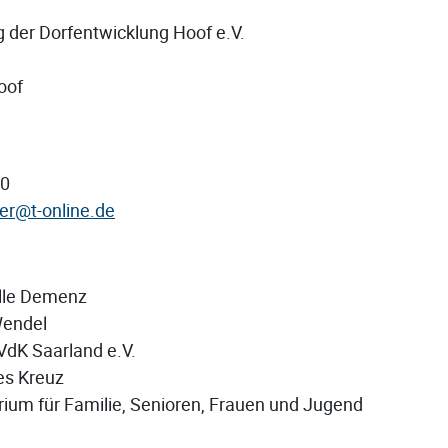
g der Dorfentwicklung Hoof e.V.
oof
50
er@t-online.de
lle Demenz
Wendel
VdK Saarland e.V.
es Kreuz
ium für Familie, Senioren, Frauen und Jugend