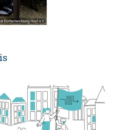
er Dorfentwicklung Hoof e.V.
Ausflug mit dem Deutschen Roten Kreuz nach
is