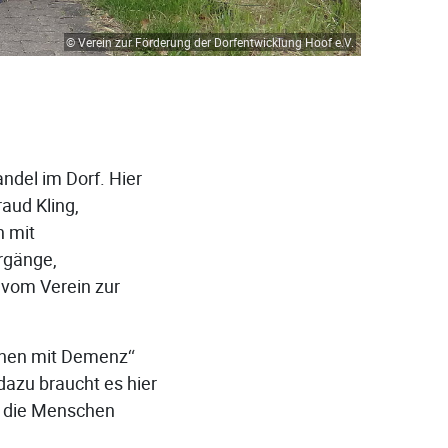
© Verein zur Förderung der Dorfentwicklung Hoof e.V.
ndel im Dorf. Hier
aud Kling,
 mit
rgänge,
 vom Verein zur
chen mit Demenz“
azu braucht es hier
em die Menschen