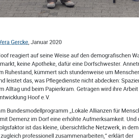
Vera Gercke
, Januar 2020
oof reagiert auf seine Weise auf den demografischen Wa
rmarkt, keine Apotheke, dafür eine Dorfschwester. Annetr
m Ruhestand, kümmert sich stundenweise um Menschen
d leistet das, was Pflegedienste nicht abdecken: Spazie
im Alltag und beim Papierkram. Getragen wird ihre Arbeit
ntwicklung Hoof e.V.
 am Bundesmodellprogramm „Lokale Allianzen für Mens
mit Demenz im Dorf eine erhöhte Aufmerksamkeit. Und d
rfolgsfaktor ist das kleine, übersichtliche Netzwerk, in d
 zugleich professionell zusammenarbeiten,“ erklärt der