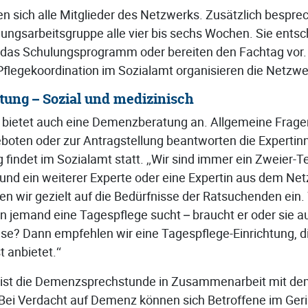
en sich alle Mitglieder des Netzwerks. Zusätzlich bespre
dungsarbeitsgruppe alle vier bis sechs Wochen. Sie ents
 das Schulungsprogramm oder bereiten den Fachtag vor.
 Pflegekoordination im Sozialamt organisieren die Netzwe
atung – Sozial und medizinisch
ietet auch eine Demenzberatung an. Allgemeine Fragen 
oten oder zur Antragstellung beantworten die Expertin
g findet im Sozialamt statt. „Wir sind immer ein Zweier-T
 und ein weiterer Experte oder eine Expertin aus dem Net
en wir gezielt auf die Bedürfnisse der Ratsuchenden ein.
n jemand eine Tagespflege sucht – braucht er oder sie 
use? Dann empfehlen wir eine Tagespflege-Einrichtung, di
t anbietet.“
ce ist die Demenzsprechstunde in Zusammenarbeit mit d
Bei Verdacht auf Demenz können sich Betroffene im Ger