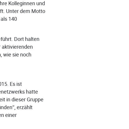
hre Kolleginnen und
ft. Unter dem Motto
 als 140
ührt. Dort halten
 aktivierenden
n, wie sie noch
15. Es ist
enetzwerks hatte
it in dieser Gruppe
ünden“, erzählt
en einer