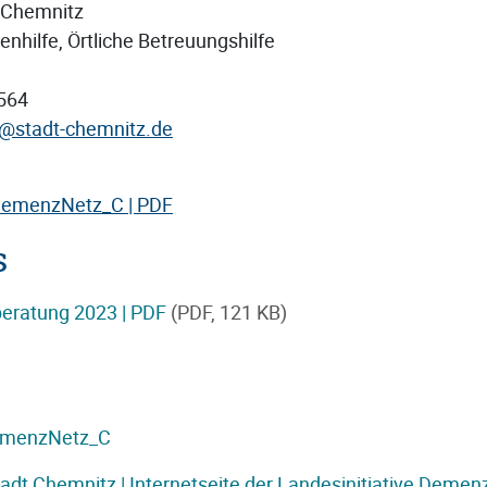
t Chemnitz
enhilfe, Örtliche Betreuungshilfe
5564
c@stadt-chemnitz.de
 DemenzNetz_C | PDF
s
eratung 2023 | PDF
(
PDF
, 121 KB)
DemenzNetz_C
adt Chemnitz | Internetseite der Landesinitiative Demen