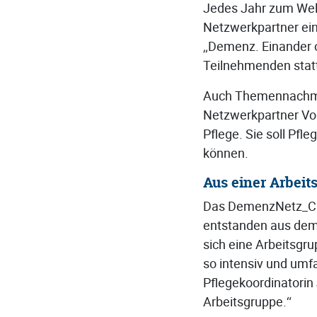
Jedes Jahr zum Welt
Netzwerkpartner ei
„Demenz. Einander o
Teilnehmenden stat
Auch Themennachmit
Netzwerkpartner Vor
Pflege. Sie soll Pfle
können.
Aus einer Arbeit
Das DemenzNetz_C mi
entstanden aus dem
sich eine Arbeitsgr
so intensiv und umfa
Pflegekoordinatorin
Arbeitsgruppe.“