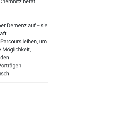
Chemnitz berät
er Demenz auf – sie
aft
Parcours leihen, um
 Möglichkeit,
nden
Vorträgen,
usch