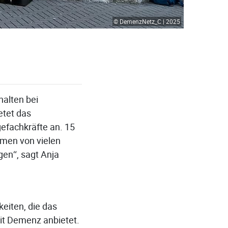
© DemenzNetz_C | 2025
alten bei
etet das
efachkräfte an. 15
mmen von vielen
gen“, sagt Anja
eiten, die das
t Demenz anbietet.