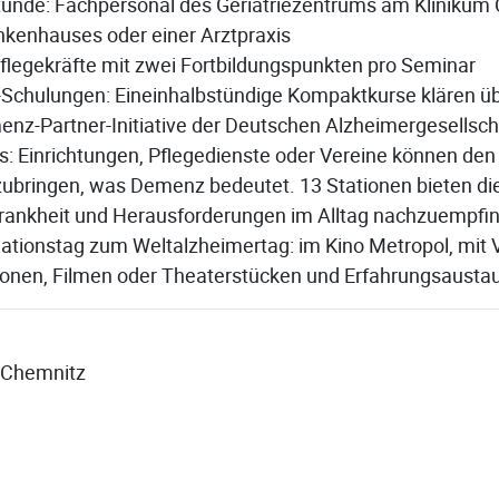
nde: Fachpersonal des Geriatriezentrums am Klinikum 
nkenhauses oder einer Arztpraxis
flegekräfte mit zwei Fortbildungspunkten pro Seminar
Schulungen: Eineinhalbstündige Kompaktkurse klären üb
menz-Partner-Initiative der Deutschen Alzheimergesellsch
 Einrichtungen, Pflegedienste oder Vereine können den 
bringen, was Demenz bedeutet. 13 Stationen bieten die
ankheit und Herausforderungen im Alltag nachzuempfi
mationstag zum Weltalzheimertag: im Kino Metropol, mit 
onen, Filmen oder Theaterstücken und Erfahrungsausta
t Chemnitz