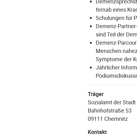
Demenzsprechstu
fernab eines Kra
Schulungen für P
Demenz-Partner-
sind Teil der De
Demenz-Parcours:
Menschen nahezu
Symptome der Kr
Jährlicher Infor
Podiumsdiskussi
Träger
Sozialamt der Stad
Bahnhofstraße 53
09111 Chemnitz
Kontakt