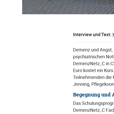
Interview und Text:
Demenz und Angst, 
psychiatrischen Not
DemenzNetz_C in Ch
Euro kostet ein Kur
Teilnehmenden die R
Jenning, Pflegekoor
Begegnung und A
Das Schulungsprogr
DemenzNetz_C Fachk