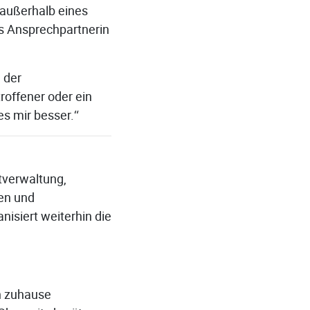
 außerhalb eines
ls Ansprechpartnerin
 der
roffener oder ein
es mir besser.“
tverwaltung,
ten und
nisiert weiterhin die
ch zuhause