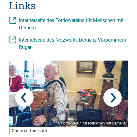
Links
Internetseite des Fördervereins für Menschen mit
Demenz
Internetseite des Netzwerks Demenz Vorpommern-
Rügen
Previous
Next
© Förderverein für Menschen mit Demenz
menz
Gäste im Tanzcafé
Gäs