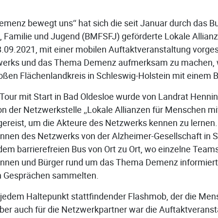
emenz bewegt uns“ hat sich die seit Januar durch das 
n, Familie und Jugend (BMFSFJ) geförderte Lokale Allian
09.2021, mit einer mobilen Auftaktveranstaltung vorgest
werks und das Thema Demenz aufmerksam zu machen, 
oßen Flächenlandkreis in Schleswig-Holstein mit einem 
Tour mit Start in Bad Oldesloe wurde von Landrat Hennin
n der Netzwerkstelle „Lokale Allianzen für Menschen m
gereist, um die Akteure des Netzwerks kennen zu lernen.
innen des Netzwerks von der Alzheimer-Gesellschaft in 
 dem barrierefreien Bus von Ort zu Ort, wo einzelne Tea
erinnen und Bürger rund um das Thema Demenz informie
in Gesprächen sammelten.
n jedem Haltepunkt stattfindender Flashmob, der die Mens
er auch für die Netzwerkpartner war die Auftaktveranst