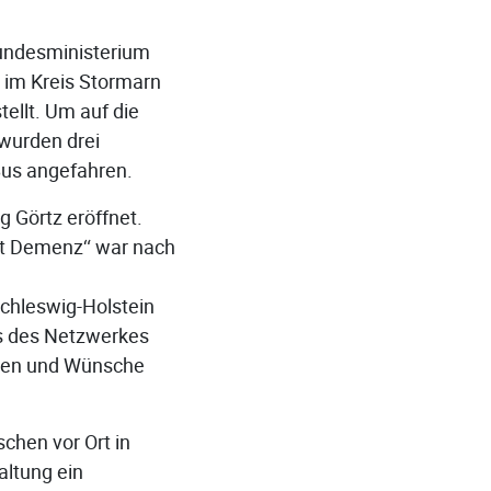
Bundesministerium
z im Kreis Stormarn
ellt. Um auf die
wurden drei
Bus angefahren.
g Görtz eröffnet.
it Demenz“ war nach
Schleswig-Holstein
ms des Netzwerkes
rten und Wünsche
chen vor Ort in
altung ein