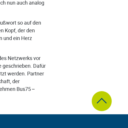
ich nun auch analog
rußwort so auf den
en Kopf, der den
n und ein Herz
 des Netzwerks vor
 geschrieben. Dafür
zt werden. Partner
haft, der
nehmen Bus75 –
zum Seitenanfa