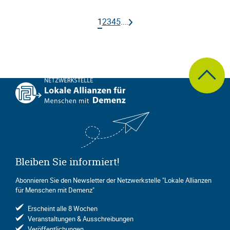
1
2
3
4
5
....
zum Seite
Bleiben Sie informiert!
Abonnieren Sie den Newsletter der Netzwerkstelle "Lokale Allianzen
für Menschen mit Demenz"
Erscheint alle 8 Wochen
Veranstaltungen & Ausschreibungen
Veröffentlichungen