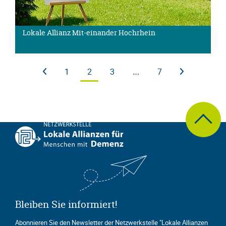
Lokale Allianz Mit-einander Hochrhein
1
2
3
…
7
zum Seite
Bleiben Sie informiert!
Abonnieren Sie den Newsletter der Netzwerkstelle "Lokale Allianzen