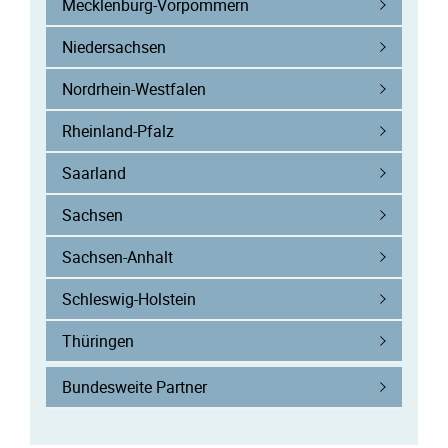
Mecklenburg-Vorpommern
Niedersachsen
Nordrhein-Westfalen
Rheinland-Pfalz
Saarland
Sachsen
Sachsen-Anhalt
Schleswig-Holstein
Thüringen
Bundesweite Partner